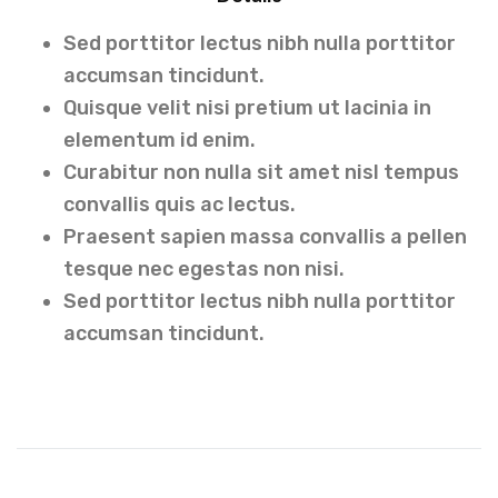
Sed porttitor lectus nibh nulla porttitor
accumsan tincidunt.
Quisque velit nisi pretium ut lacinia in
elementum id enim.
Curabitur non nulla sit amet nisl tempus
convallis quis ac lectus.
Praesent sapien massa convallis a pellen
tesque nec egestas non nisi.
Sed porttitor lectus nibh nulla porttitor
accumsan tincidunt.